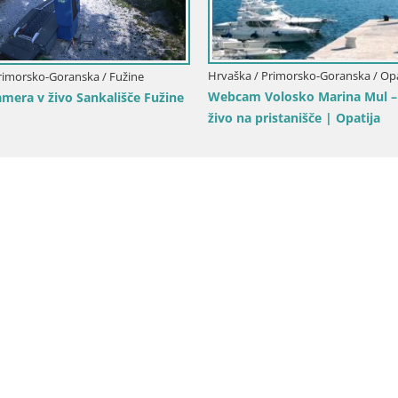
Hrvaška / Primorsko-Goranska / Opa
rimorsko-Goranska / Fužine
Webcam Volosko Marina Mul –
amera v živo Sankališče Fužine
živo na pristanišče | Opatija