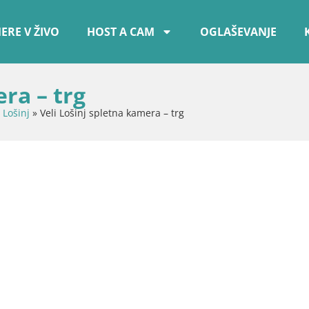
ERE V ŽIVO
HOST A CAM
OGLAŠEVANJE
ra – trg
i Lošinj
»
Veli Lošinj spletna kamera – trg