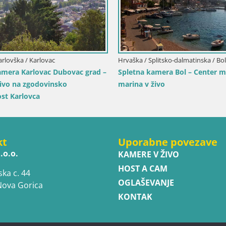
arlovška / Karlovac
Hrvaška / Splitsko-dalmatinska / Bol
amera Karlovac Dubovac grad –
Spletna kamera Bol – Center m
živo na zgodovinsko
marina v živo
st Karlovca
kt
Uporabne povezave
.o.o.
KAMERE V ŽIVO
HOST A CAM
ska c. 44
OGLAŠEVANJE
Nova Gorica
KONTAK