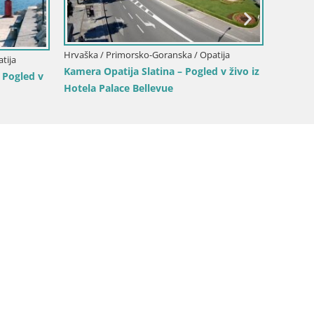
Hrvaška / Primorsko-Goranska / Opatija
Hrvaška 
tija
Kamera Opatija Slatina – Pogled v živo iz
Spletn
 Pogled v
Hotela Palace Bellevue
Pogled 