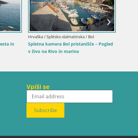
Hrvaška / Splitsko-dalmatinska / Bol
Hrvaška 
esta in
Spletna kamera Bol pristanišče – Pogled
Sinj me
v živo na Rivo in marino
Vpiši se
Subscribe