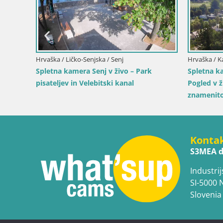
vo ob
Hrvaška / Ličko-Senjska / Senj
Hrvaška / K
Spletna kamera Senj v živo – Park
Spletna k
pisateljev in Velebitski kanal
Pogled v 
znamenito
Konta
S3MEA d
Industrij
SI-5000 
Slovenia