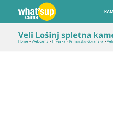
KAM
Veli Lošinj spletna kame
Home
»
Webcams
»
Hrvaška
»
Primorsko-Goranska
»
Vel