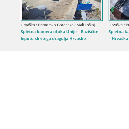
sko
Hrvaška / Primorsko-Goranska / Mali Lošinj
Hrvaška / P
 –
Spletna kamera otoka Unije – Raziščite
Spletna k
lepoto skritega dragulja Hrvaške
– Hrvaška