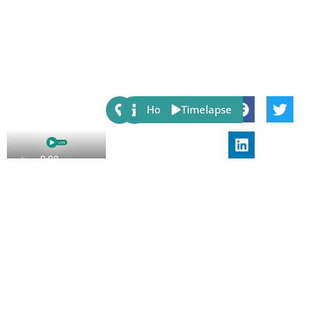
Share:
Host
Timelapse