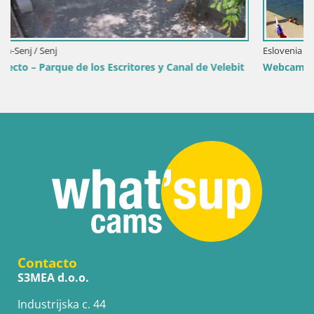
Eslovenia / Savinjska / Velenje
lebit
Webcam lago Velenje – Vista en directo desde Velenje B
Contacto
S3MEA d.o.o.
Industrijska c. 44