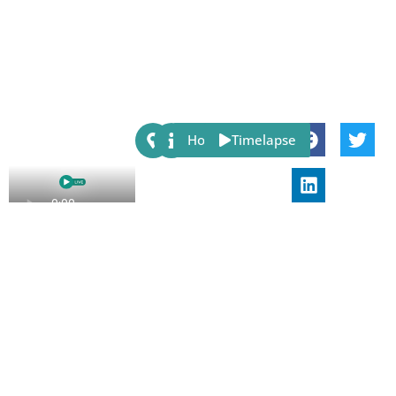
Share:
Host
Timelapse