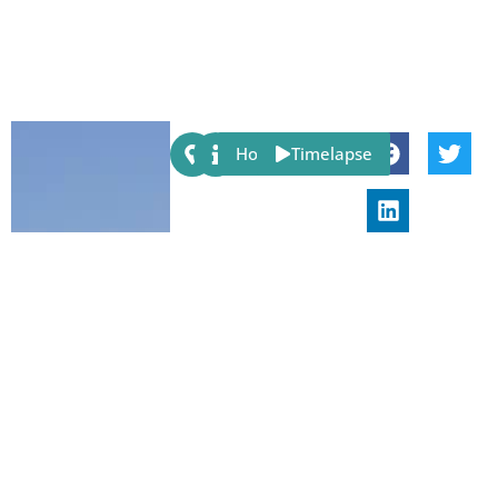
Share:
Host
Timelapse