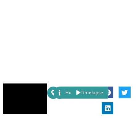
Share:
Host
Timelapse