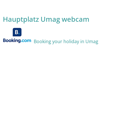
Hauptplatz Umag webcam
Booking your holiday in Umag