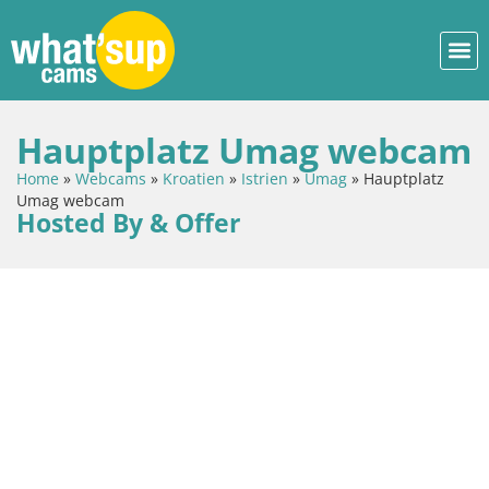
Hauptplatz Umag webcam
Home
»
Webcams
»
Kroatien
»
Istrien
»
Umag
»
Hauptplatz
Umag webcam
Hosted By & Offer