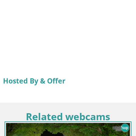
Hosted By & Offer
Related webcams