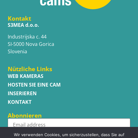
Kontakt
S3MEA d.o.o.
Industrijska c. 44
SI-5000 Nova Gorica
Slovenia
Nützliche Links
WEB KAMERAS
HOSTEN SIE EINE CAM
INSERIEREN
KONTAKT
Abonnieren
Wir verwenden Cookies, um sicherzustellen, dass Sie auf