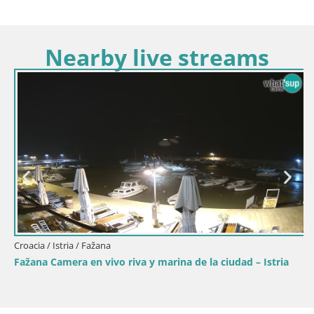
Nearby live streams
Croacia / Istria / Fažana
Fažana Camera en vivo riva y marina de la ciudad – Istria