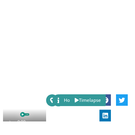
Share:
Host
Timelapse