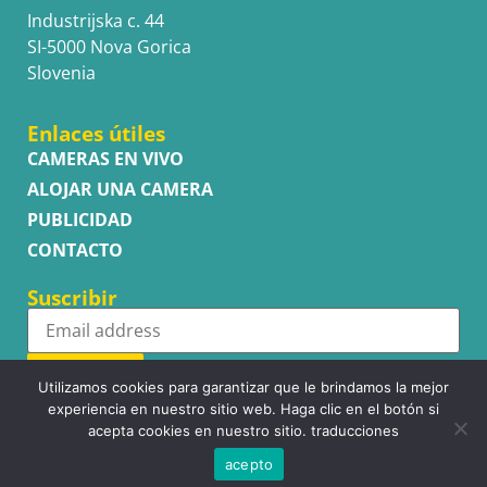
Industrijska c. 44
SI-5000 Nova Gorica
Slovenia
Enlaces útiles
CAMERAS EN VIVO
ALOJAR UNA CAMERA
PUBLICIDAD
CONTACTO
Suscribir
Subscribe
Utilizamos cookies para garantizar que le brindamos la mejor
experiencia en nuestro sitio web. Haga clic en el botón si
acepta cookies en nuestro sitio. traducciones
acepto
Copyright © WhatsupCams 2016 - 2026. All right reserved.