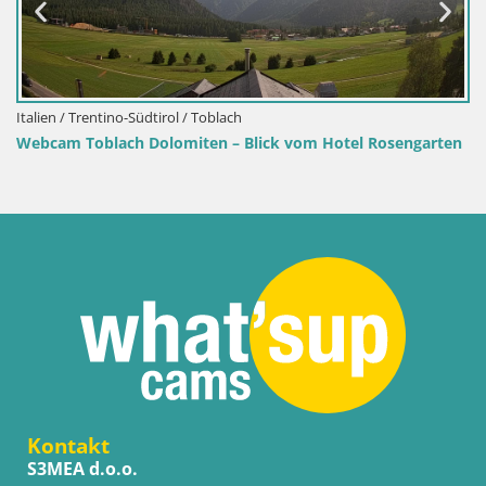
Italien / Trentino-Südtirol / Toblach
Webcam Toblach Dolomiten – Blick vom Hotel Rosengarten
Kontakt
S3MEA d.o.o.