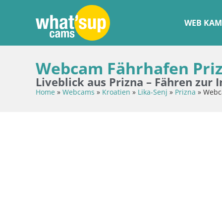
WEB KAM
Webcam Fährhafen Prizn
Liveblick aus Prizna – Fähren zur I
Home
»
Webcams
»
Kroatien
»
Lika-Senj
»
Prizna
»
Webca