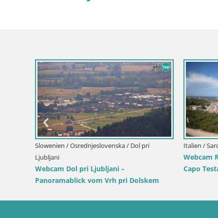
ellerpark
Slowenien / Savinjska / Velenje
Kroati
Velenje See Webcam – Live vom Velenje
Webca
Strand
Hafen