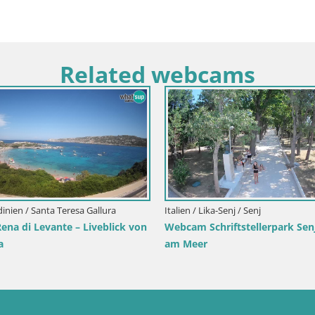
Related webcams
Italien / Trentino-Südtirol / To
Webcam Toblach Dolomite
Hotel Rosengarten
en / Primorje-Gorski kotar / Ika
m Ika Hafen – LIVE Blick auf den
 und die Lichter von Opatija