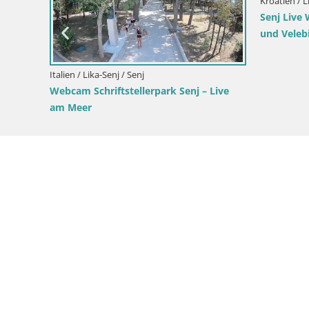
Kroatien / Lika-Senj / Senj
Webcam Senj – Panoramablick auf die
Kroatien / 
Riva Senj
Webcam-H
Novalja – 
SENJ –