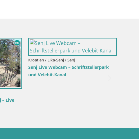
blach
n – Blick vom
Kroatien / Lika-Senj / Senj
Ita
Senj Hafen Webcam – Wellenbrecher &
We
Leuchtturm Liveblick
Su