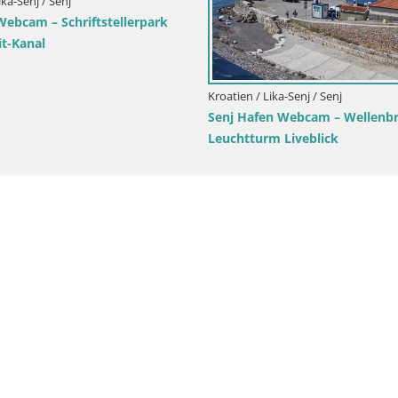
Lika-Senj / Novalja-Pag
ubschrauberlandeplatz Zrće –
Insel Pag – Kroatien
Kroatien / Lika-Senj / Korenica
Live Webcam Nationalpark Plit
– Plitvička jezera – Kroatien