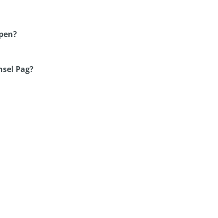
mpen?
nsel Pag?