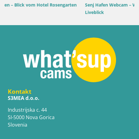
ten
Senj Hafen Webcam – Wellenbrecher & Leuchtturm
Liveblick
Kontakt
S3MEA d.o.o.
Industrijska c. 44
SI-5000 Nova Gorica
Slovenia