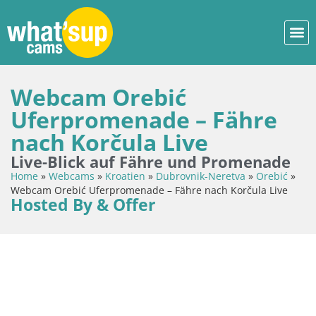
Webcam Orebić
Uferpromenade – Fähre
nach Korčula Live
Live-Blick auf Fähre und Promenade
Home
»
Webcams
»
Kroatien
»
Dubrovnik-Neretva
»
Orebić
»
Webcam Orebić Uferpromenade – Fähre nach Korčula Live
Hosted By & Offer