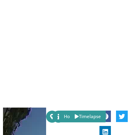
Share:
Host
Timelapse