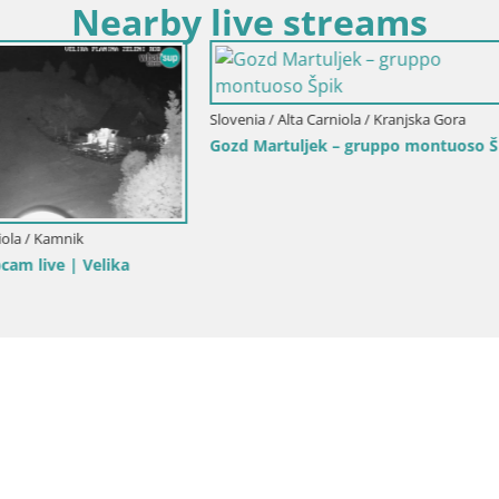
Nearby live streams
lta Carniola / Kranjska Gora
rio sciistico Kranjska Gora |
Slovenia / Alta Carniola / Kranjska G
Kranjska Gora | Velika Dolina