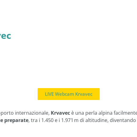
vec
LIVE Webcam Krvavec
roporto internazionale,
Krvavec
è una perla alpina facilmente
te preparate
, tra i 1.450 e i 1.971 m di altitudine, diventando