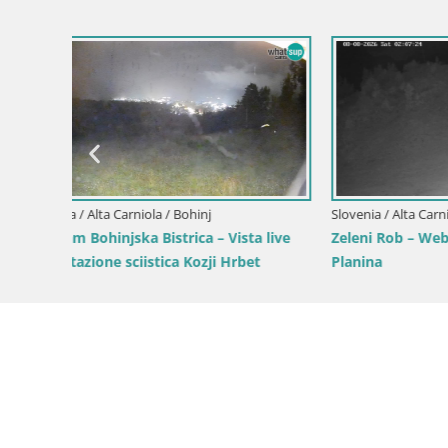
Slovenia / Alta Carniola / Kranjska Gora
Slovenia / A
Gozd Martuljek – gruppo montuoso Špik
Comprenso
Brsnina