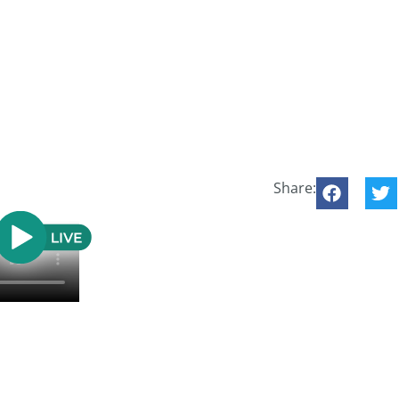
Share: