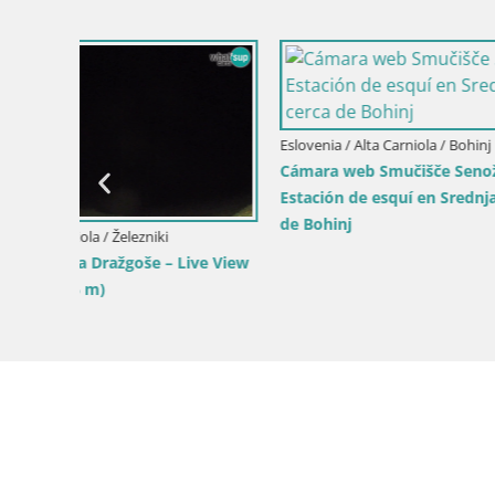
Eslovenia / Alta Carniola / Kranjska Gora
Eslovenia / 
ika
Gozd Martuljek – el grupo Špik
Esquí Kra