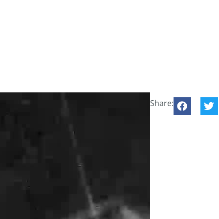
Share: