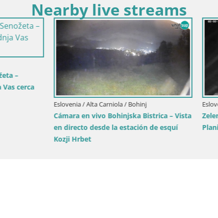
Nearby live streams
Eslovenia / Alta Carniola / Kranjska 
Estación de esquí Kranjska Gor
Dolina
Alta Carniola / Kranjska Gora
njska Gora | Brsnina