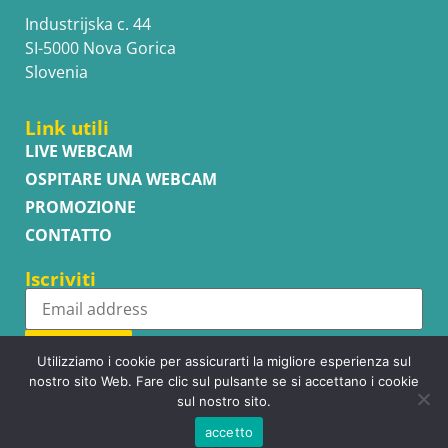
Industrijska c. 44
SI-5000 Nova Gorica
Slovenia
Link utili
LIVE WEBCAM
OSPITARE UNA WEBCAM
PROMOZIONE
CONTATTO
Iscriviti
Subscribe
Utilizziamo i cookie per assicurarti la migliore esperienza sul
nostro sito Web. Fare clic sul pulsante se si accettano i cookie
sul nostro sito.
accetto
Copyright © WhatsupCams 2016 - 2026. All right reserved.