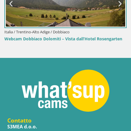
Rosengarten
Contatto
S3MEA d.o.o.