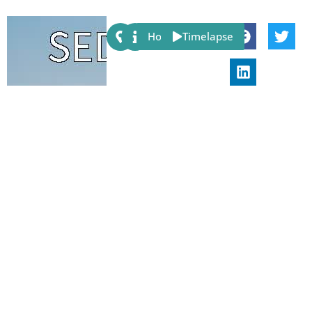
Share:
Host
Timelapse