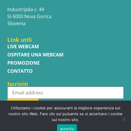
Industrijska c. 44
SI-5000 Nova Gorica
Slovenia
Link utili
LIVE WEBCAM
OSPITARE UNA WEBCAM
PROMOZIONE
CONTATTO
Iscriviti
Subscribe
Utilizziamo i cookie per assicurarti la migliore esperienza sul
nostro sito Web. Fare clic sul pulsante se si accettano i cookie
sul nostro sito.
accetto
Copyright © WhatsupCams 2016 - 2026. All right reserved.