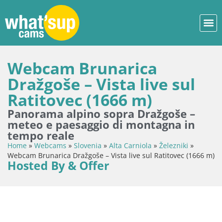
Webcam Brunarica
Dražgoše – Vista live sul
Ratitovec (1666 m)
Panorama alpino sopra Dražgoše –
meteo e paesaggio di montagna in
tempo reale
Home
»
Webcams
»
Slovenia
»
Alta Carniola
»
Železniki
»
Webcam Brunarica Dražgoše – Vista live sul Ratitovec (1666 m)
Hosted By & Offer