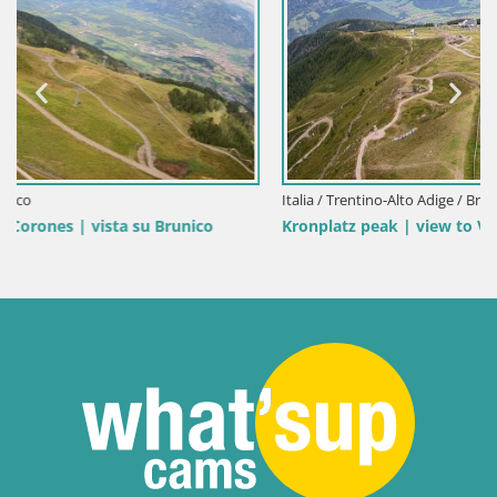
Italia / Trentino-Alto Adige / Brunico
Kronplatz peak | view to Valdaora – Olang