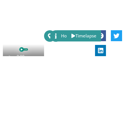
Share:
Host
Timelapse