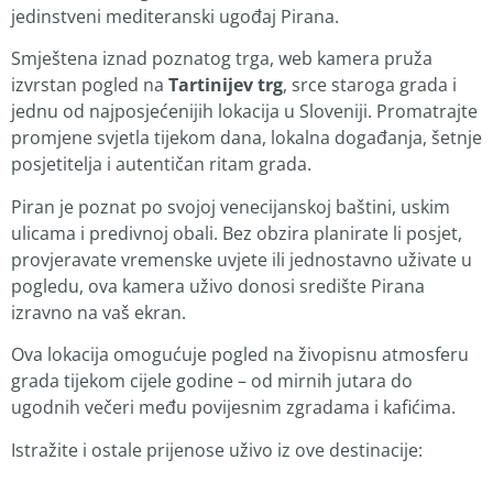
jedinstveni mediteranski ugođaj Pirana.
Smještena iznad poznatog trga, web kamera pruža
izvrstan pogled na
Tartinijev trg
, srce staroga grada i
jednu od najposjećenijih lokacija u Sloveniji. Promatrajte
promjene svjetla tijekom dana, lokalna događanja, šetnje
posjetitelja i autentičan ritam grada.
Piran je poznat po svojoj venecijanskoj baštini, uskim
ulicama i predivnoj obali. Bez obzira planirate li posjet,
provjeravate vremenske uvjete ili jednostavno uživate u
pogledu, ova kamera uživo donosi središte Pirana
izravno na vaš ekran.
Ova lokacija omogućuje pogled na živopisnu atmosferu
grada tijekom cijele godine – od mirnih jutara do
ugodnih večeri među povijesnim zgradama i kafićima.
Istražite i ostale prijenose uživo iz ove destinacije: