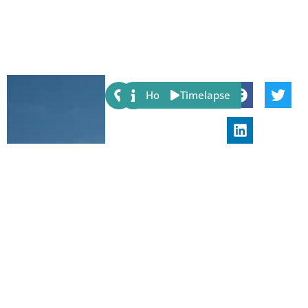
Share:
Host
Timelapse