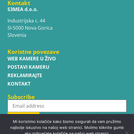
Kontakt
S3MEA d.o.o.
Industrijska c. 44
SI-5000 Nova Gorica
Slovenia
Koristne povezave
WEB KAMERE U ŽIVO
POSTAVI KAMERU
REKLAMIRAJTE
KONTAKT
Subscribe
Subscribe
Mi koristimo kolačiće kako bismo osigurali da vam pružimo
najbolje iskustvo na našoj web stranici. Molimo kliknite gumb
ako prihvaćate kolačiće na našoj web stranici.