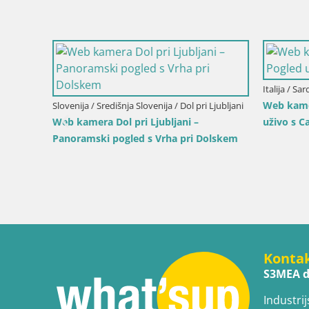
ogled
Hrvatska / Istra / Mošćenička Draga
Italija / Lič
Web kamera centar Mošćeničke Drage –
Writers’ 
Pogled uživo
Sea
Konta
S3MEA d
Industrij