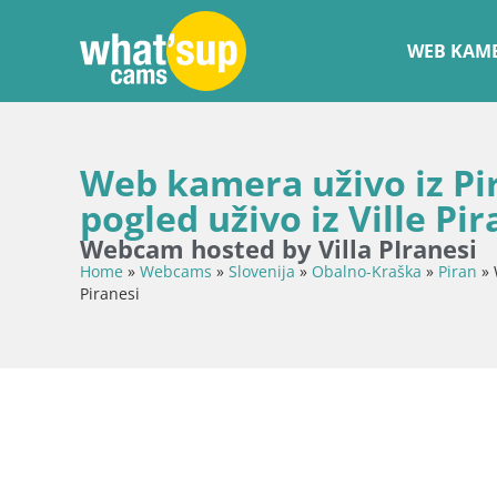
WEB KAME
Web kamera uživo iz Pi
pogled uživo iz Ville Pir
Webcam hosted by Villa PIranesi
Home
»
Webcams
»
Slovenija
»
Obalno-Kraška
»
Piran
»
Piranesi