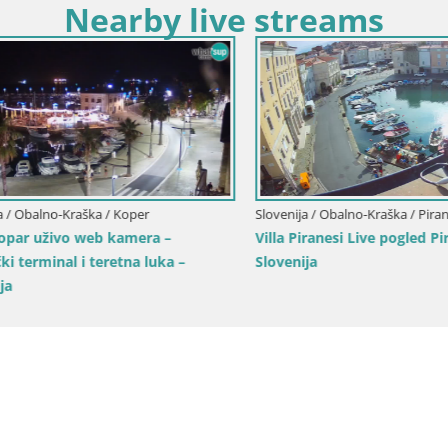
Nearby live streams
Obalno-Kraška / Piran
Slovenija / Obalno-Kraška / Koper
nesi Live pogled Piran –
Web kamera uživo Koper – Pa
pogled na grad i luku – Sloveni