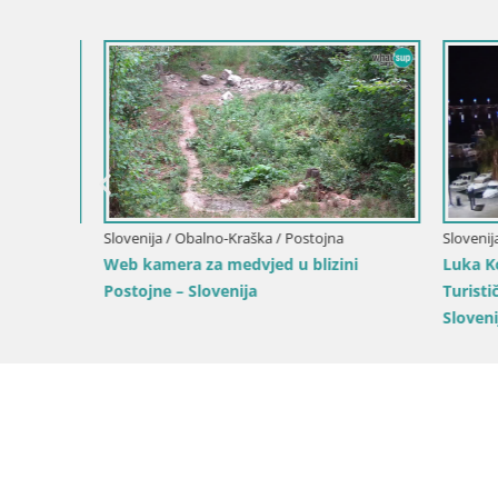
Slovenija / Obalno-Kraška / Koper
Slovenija / 
Luka Kopar uživo web kamera –
Villa Pira
Turistički terminal i teretna luka –
Slovenija
Slovenija