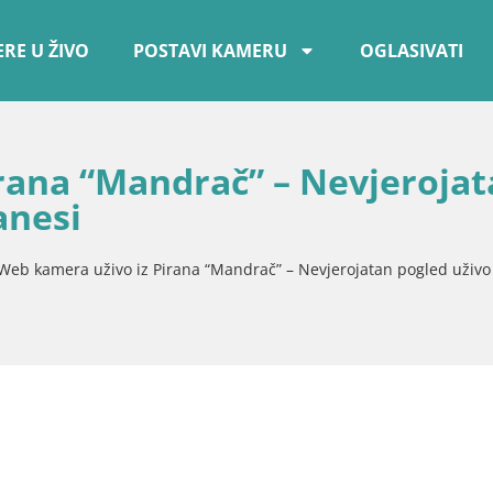
RE U ŽIVO
POSTAVI KAMERU
OGLASIVATI
rana “Mandrač” – Nevjeroja
anesi
Web kamera uživo iz Pirana “Mandrač” – Nevjerojatan pogled uživo i