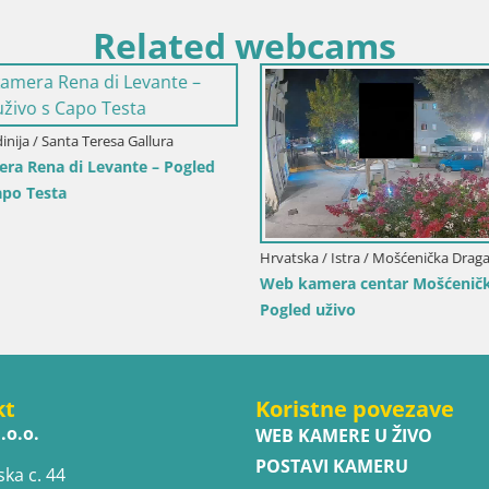
Related webcams
ko-Senjska / Senj
Hrvatska / Ličko-Senjska / Senj
Park Webcam Senj – Live by the
Kamera uživo Senj – Park knjiž
Velebitski kanal
kt
Koristne povezave
.o.o.
WEB KAMERE U ŽIVO
POSTAVI KAMERU
ska c. 44