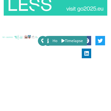
Share:
Host
Timelapse