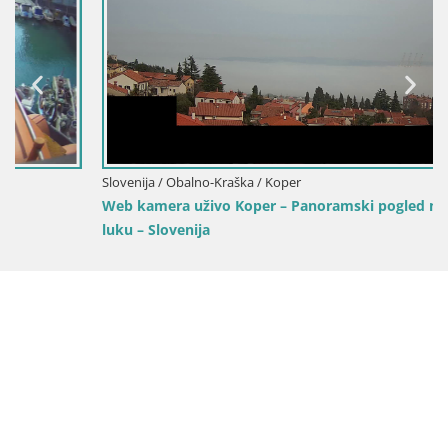
Slovenija / Obalno-Kraška / Koper
Web kamera uživo Koper – Panoramski pogled na grad i
luku – Slovenija