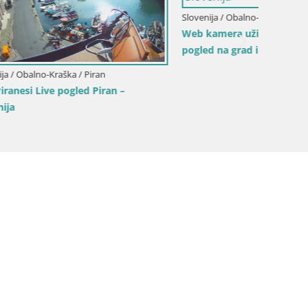
Slovenija / Obalno-Kraška / Koper
Web kamera uživo Koper – Panoramski
pogled na grad i luku – Slovenija
Slovenij
 –
Portor
marinu 