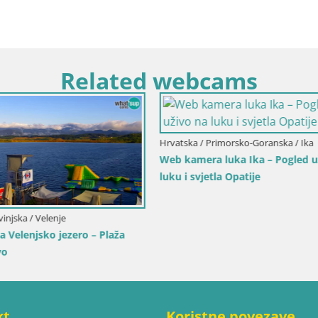
Related webcams
Primorsko-Goranska / Ika
Italija / Trentino-Južni Tirol / Toblach
a luka Ika – Pogled uživo na
Web kamera Toblach Dolomiti 
tla Opatije
Hotela Rosengarten
kt
Koristne povezave