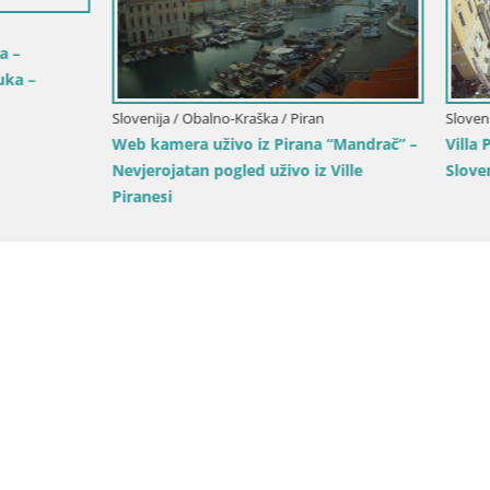
Obalno-Kraška / Piran
Slovenija / Obalno-Kraška / Piran
a uživo iz Pirana “Mandrač” –
Villa Piranesi Live pogled Piran
an pogled uživo iz Ville
Slovenija