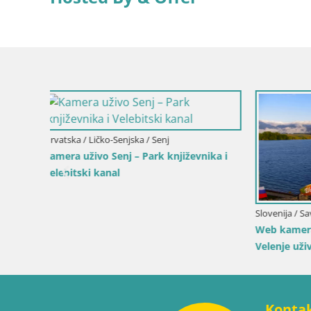
Hrvatska / 
ika i
Web kamer
luku i svje
Slovenija / Savinjska / Velenje
Web kamera Velenjsko jezero – Plaža
Velenje uživo
Konta