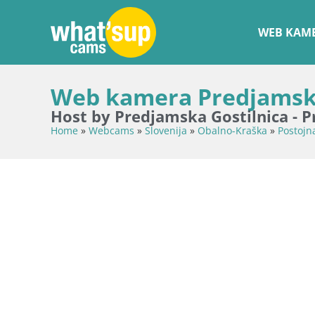
WEB KAME
Web kamera Predjamski 
Host by Predjamska Gostilnica - 
Home
»
Webcams
»
Slovenija
»
Obalno-Kraška
»
Postojn