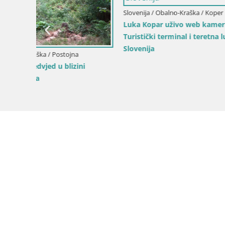
Slovenija / Obalno-Kraška / Koper
Luka Kopar uživo web kamera –
Turistički terminal i teretna luka –
Slovenija
Slovenija / 
Web kamer
Nevjerojat
Piranesi