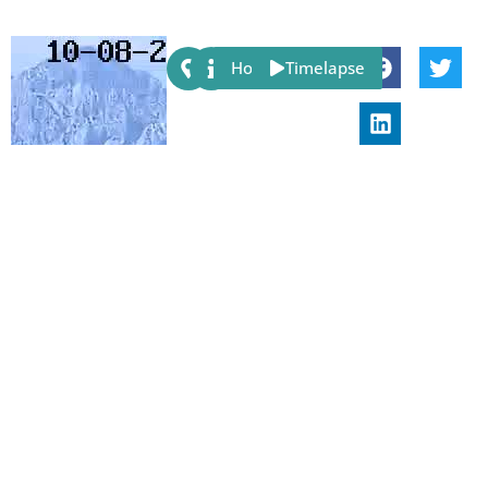
Share:
Host
Timelapse