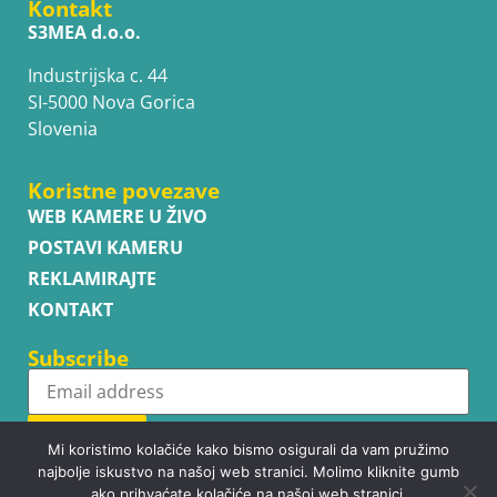
Kontakt
S3MEA d.o.o.
Industrijska c. 44
SI-5000 Nova Gorica
Slovenia
Koristne povezave
WEB KAMERE U ŽIVO
POSTAVI KAMERU
REKLAMIRAJTE
KONTAKT
Subscribe
Subscribe
Mi koristimo kolačiće kako bismo osigurali da vam pružimo
najbolje iskustvo na našoj web stranici. Molimo kliknite gumb
ako prihvaćate kolačiće na našoj web stranici.