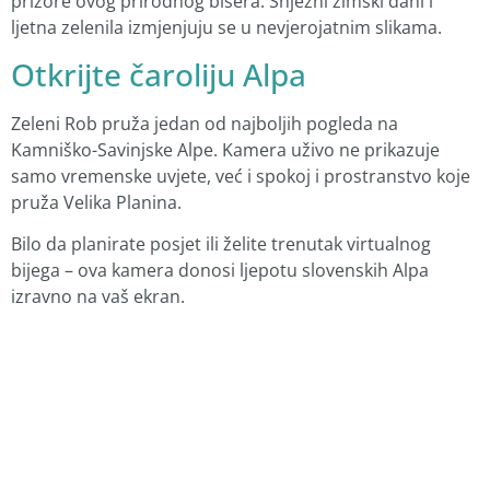
prizore ovog prirodnog bisera. Snježni zimski dani i
ljetna zelenila izmjenjuju se u nevjerojatnim slikama.
Otkrijte čaroliju Alpa
Zeleni Rob pruža jedan od najboljih pogleda na
Kamniško-Savinjske Alpe. Kamera uživo ne prikazuje
samo vremenske uvjete, već i spokoj i prostranstvo koje
pruža Velika Planina.
Bilo da planirate posjet ili želite trenutak virtualnog
bijega – ova kamera donosi ljepotu slovenskih Alpa
izravno na vaš ekran.