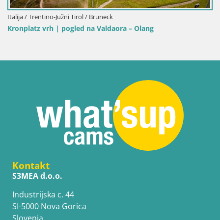
Italija / Trentino-Južni Tirol / Bruneck
Kronplatz vrh | pogled na Valdaora – Olang
Kontakt
S3MEA d.o.o.
Industrijska c. 44
SI-5000 Nova Gorica
Slovenia