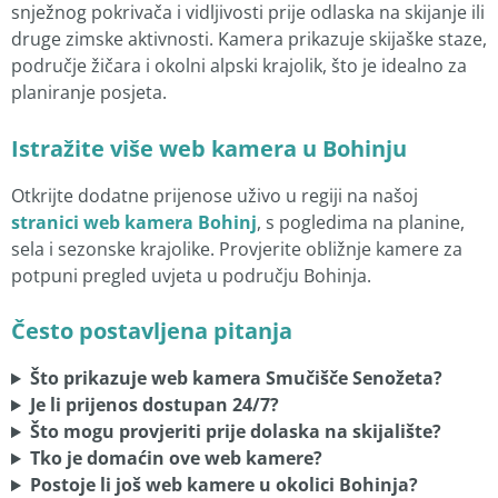
snježnog pokrivača i vidljivosti prije odlaska na skijanje ili
druge zimske aktivnosti. Kamera prikazuje skijaške staze,
područje žičara i okolni alpski krajolik, što je idealno za
planiranje posjeta.
Istražite više web kamera u Bohinju
Otkrijte dodatne prijenose uživo u regiji na našoj
stranici web kamera Bohinj
, s pogledima na planine,
sela i sezonske krajolike. Provjerite obližnje kamere za
potpuni pregled uvjeta u području Bohinja.
Često postavljena pitanja
Što prikazuje web kamera Smučišče Senožeta?
Je li prijenos dostupan 24/7?
Što mogu provjeriti prije dolaska na skijalište?
Tko je domaćin ove web kamere?
Postoje li još web kamere u okolici Bohinja?