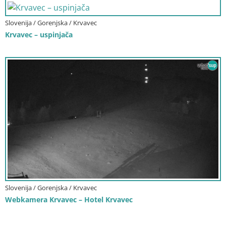
Slovenija / Gorenjska / Krvavec
Krvavec – uspinjača
Slovenija / Gorenjska / Krvavec
Webkamera Krvavec – Hotel Krvavec