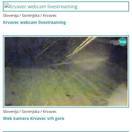
Slovenija / Gorenjska / Krvavec
Krvavec webcam livestreaming
Slovenija / Gorenjska / Krvavec
Web kamera Krvavec vrh gore