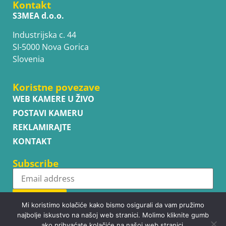
Kontakt
S3MEA d.o.o.
Industrijska c. 44
SI-5000 Nova Gorica
Slovenia
Koristne povezave
WEB KAMERE U ŽIVO
POSTAVI KAMERU
REKLAMIRAJTE
KONTAKT
Subscribe
Subscribe
Mi koristimo kolačiće kako bismo osigurali da vam pružimo
najbolje iskustvo na našoj web stranici. Molimo kliknite gumb
ako prihvaćate kolačiće na našoj web stranici.