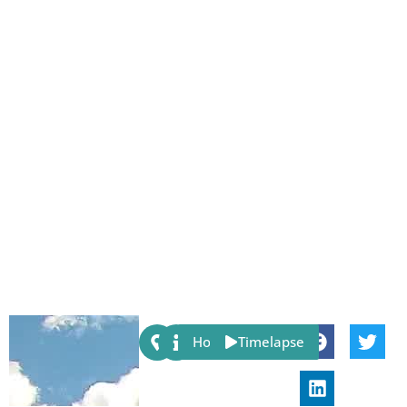
Share:
Host
Timelapse