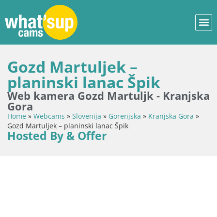
Gozd Martuljek –
planinski lanac Špik
Web kamera Gozd Martuljk - Kranjska
Gora
Home
»
Webcams
»
Slovenija
»
Gorenjska
»
Kranjska Gora
»
Gozd Martuljek – planinski lanac Špik
Hosted By & Offer