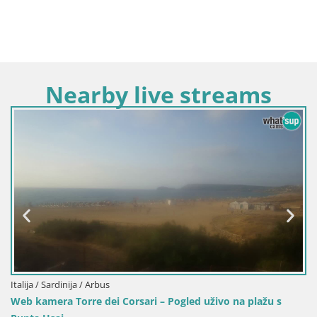
Nearby live streams
Italija / Sardinija / Oristano
Pogled uživo na plažu s
Plaža Mari Ermi | Is Arutas – Ori