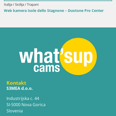
Trapani
Italija / Sardinija /
ole dello Stagnone – Duotone Pro Center
Web kamera Terz
plažu
Kontakt
S3MEA d.o.o.
Industrijska c. 44
SI-5000 Nova Gorica
Slovenia