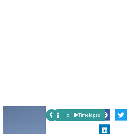
Share:
Host
Timelapse