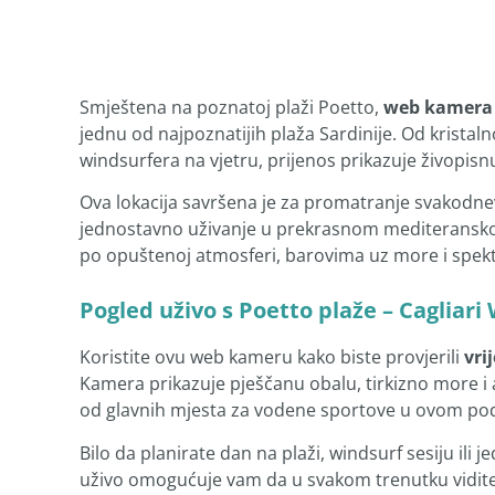
Smještena na poznatoj plaži Poetto,
web kamera 
jednu od najpoznatijih plaža Sardinije. Od kristal
windsurfera na vjetru, prijenos prikazuje živopi
Ova lokacija savršena je za promatranje svakodnev
jednostavno uživanje u prekrasnom mediteranskom 
po opuštenoj atmosferi, barovima uz more i spekt
Pogled uživo s Poetto plaže – Cagliari
Koristite ovu web kameru kako biste provjerili
vri
Kamera prikazuje pješčanu obalu, tirkizno more i
od glavnih mjesta za vodene sportove u ovom pod
Bilo da planirate dan na plaži, windsurf sesiju ili
uživo omogućuje vam da u svakom trenutku vidite