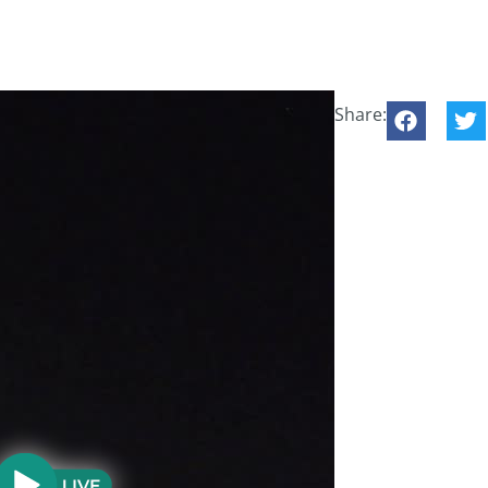
Share: