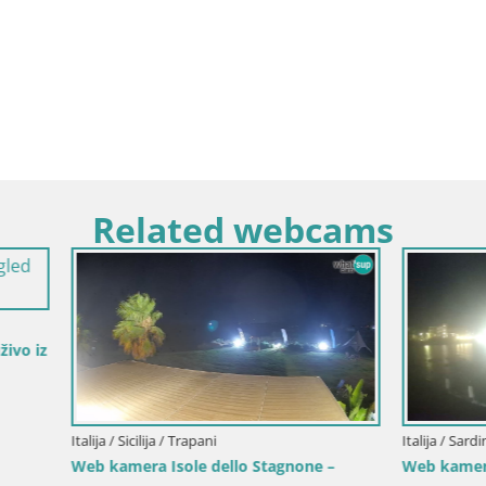
Related webcams
lija / Trapani
Italija / Sardinija / Golfo Aranci
a Isole dello Stagnone –
Web kamera Terza Spiaggia Gol