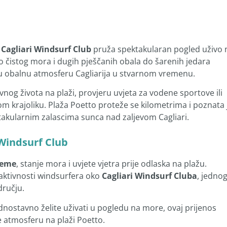
Cagliari Windsurf Club
pruža spektakularan pogled uživo 
no čistog mora i dugih pješčanih obala do šarenih jedara
snu obalnu atmosferu Cagliarija u stvarnom vremenu.
nog života na plaži, provjeru uvjeta za vodene sportove ili
krajoliku. Plaža Poetto proteže se kilometrima i poznata 
akularnim zalascima sunca nad zaljevom Cagliari.
 Windsurf Club
jeme
, stanje mora i uvjete vjetra prije odlaska na plažu.
 aktivnosti windsurfera oko
Cagliari Windsurf Cluba
, jedno
ručju.
 jednostavno želite uživati u pogledu na more, ovaj prijenos
 atmosferu na plaži Poetto.