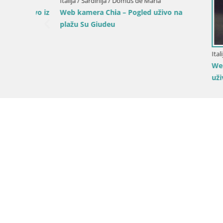
Italija / Sardinija / Domus de Maria
uživo iz
Web kamera Chia – Pogled uživo na
plažu Su Giudeu
Italija / Sar
Web kamer
uživo na p