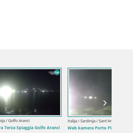
Italija /
Web ka
plažu S
Italija / Sardinija / Sant'Anna Arresi
fo Aranci
Web kamera Porto Pino – Pogled uživo iz