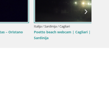
Italija / Sardinija / Cagliari
Italija /
ristano
Poetto beach webcam | Cagliari |
Costa R
Sardinija
Sardini