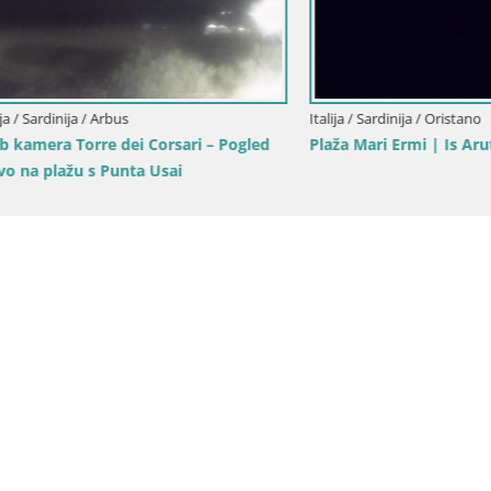
dinija / Arbus
Italija / Sardinija / Oristano
a Torre dei Corsari – Pogled
Plaža Mari Ermi | Is Arutas – O
lažu s Punta Usai