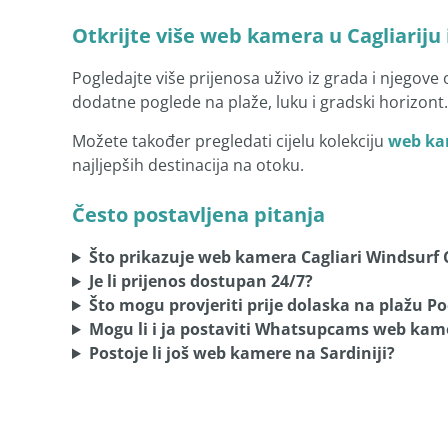
Otkrijte više web kamera u Cagliariju i
Pogledajte više prijenosa uživo iz grada i njegove 
dodatne poglede na plaže, luku i gradski horizont.
Možete također pregledati cijelu kolekciju
web ka
najljepših destinacija na otoku.
Često postavljena pitanja
Što prikazuje web kamera Cagliari Windsurf 
Je li prijenos dostupan 24/7?
Što mogu provjeriti prije dolaska na plažu P
Mogu li i ja postaviti Whatsupcams web kam
Postoje li još web kamere na Sardiniji?