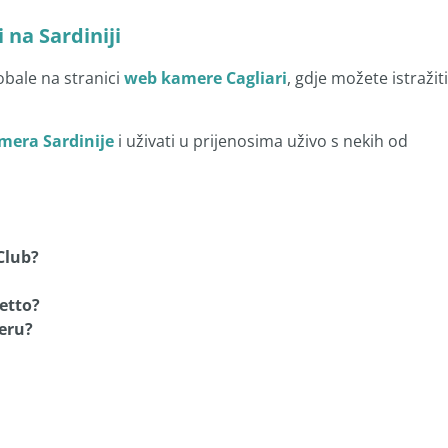
 na Sardiniji
obale na stranici
web kamere Cagliari
, gdje možete istražiti
mera Sardinije
i uživati u prijenosima uživo s nekih od
Club?
oetto?
eru?