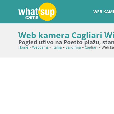
WEB KAME
Web kamera Cagliari Wi
Pogled uživo na Poetto plažu, stan
Home
»
Webcams
»
Italija
»
Sardinija
»
Cagliari
»
Web kam