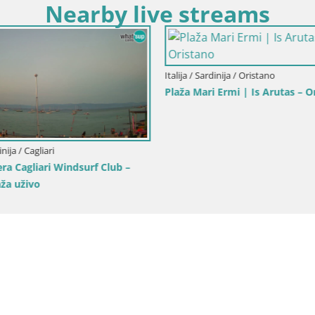
Nearby live streams
Italija / Sardinija / Oristano
Plaža Mari Ermi | Is Arutas – O
inija / Cagliari
a Cagliari Windsurf Club –
aža uživo