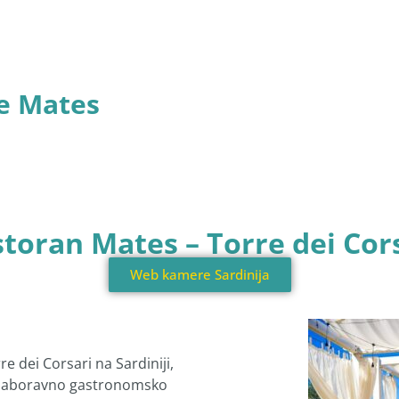
e Mates
toran Mates – Torre dei Cor
Web kamere Sardinija
e dei Corsari na Sardiniji,
ezaboravno gastronomsko