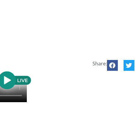
Share: