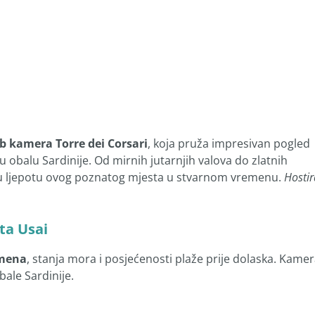
b kamera Torre dei Corsari
, koja pruža impresivan pogled
u obalu Sardinije. Od mirnih jutarnjih valova do zlatnih
dnu ljepotu ovog poznatog mjesta u stvarnom vremenu.
Hostir
nta Usai
mena
, stanja mora i posjećenosti plaže prije dolaska. Kame
bale Sardinije.