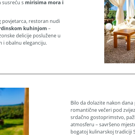
a
susreću s
mirisima mora i
 povjetarca, restoran nudi
rdinskom kuhinjom
–
zonske delicije poslužene u
m i obalnu eleganciju.
Bilo da dolazite nakon dana 
romantične večeri pod zvij
srdačno gostoprimstvo, pažl
atmosferu – savršeno mjesto
bogatoj kulinarskoj tradiciji S