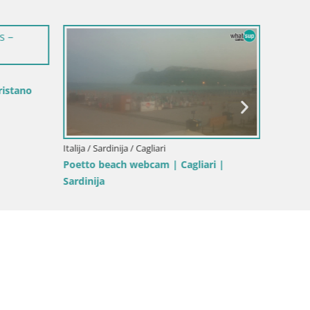
ristano
Italija / Sardinija / Cagliari
Italija /
Poetto beach webcam | Cagliari |
Costa R
Sardinija
Sardini