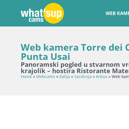
WEB KAME
Web kamera Torre dei Co
Punta Usai
Panoramski pogled u stvarnom vrem
krajolik – hostira Ristorante Mate
Home
»
Webcams
»
Italija
»
Sardinija
»
Arbus
»
Web kame