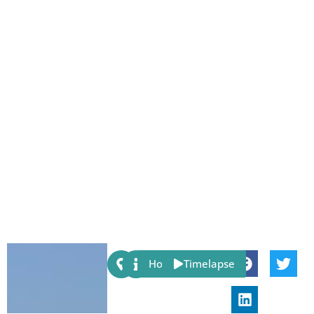
Share:
Host
Timelapse