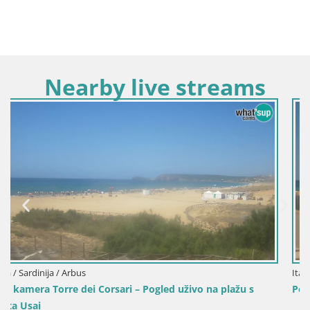
Nearby live streams
Italija / Sardinija / Cagliari
ažu s
Poetto beach webcam | Cagliari | Sardinija