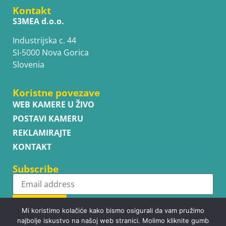
Kontakt
S3MEA d.o.o.
Industrijska c. 44
SI-5000 Nova Gorica
Slovenia
Koristne povezave
WEB KAMERE U ŽIVO
POSTAVI KAMERU
REKLAMIRAJTE
KONTAKT
Subscribe
Subscribe
Mi koristimo kolačiće kako bismo osigurali da vam pružimo
najbolje iskustvo na našoj web stranici. Molimo kliknite gumb