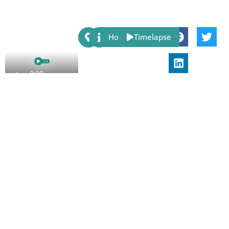
Share:
Host
Timelapse