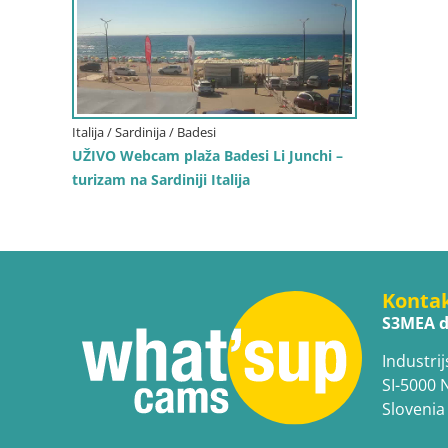
Italija / Sardinija / Badesi
UŽIVO Webcam plaža Badesi Li Junchi –
turizam na Sardiniji Italija
Konta
S3MEA d
Industrij
SI-5000 
Slovenia