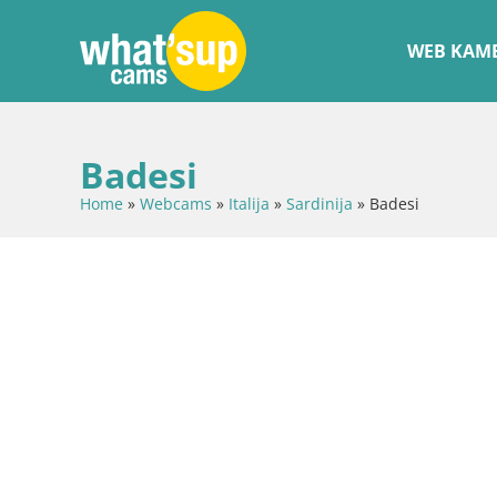
WEB KAME
Badesi
Home
»
Webcams
»
Italija
»
Sardinija
»
Badesi