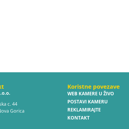
kt
Koristne povezave
.o.o.
WEB KAMERE U ŽIVO
POSTAVI KAMERU
ska c. 44
REKLAMIRAJTE
Nova Gorica
KONTAKT