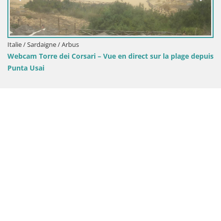
Italie / Sardaigne / Arbus
Webcam Torre dei Corsari – Vue en direct sur la plage depuis
Punta Usai