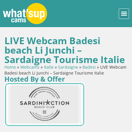
LIVE Webcam Badesi
beach Li Junchi –
Sardaigne Tourisme Italie
Home
»
Webcams
»
Italie
»
Sardaigne
»
Badesi
»
LIVE Webcam
Badesi beach Li Junchi – Sardaigne Tourisme Italie
Hosted By & Offer