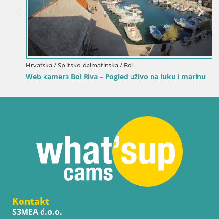
Hrvatska / Splitsko-dalmatinska / Bol
Web kamera Bol Riva – Pogled uživo na luku i marinu
Kontakt
S3MEA d.o.o.