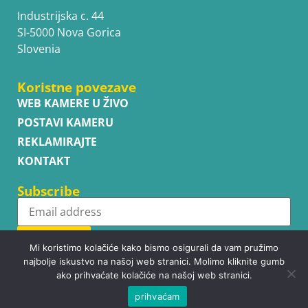
Industrijska c. 44
SI-5000 Nova Gorica
Slovenia
Koristne povezave
WEB KAMERE U ŽIVO
POSTAVI KAMERU
REKLAMIRAJTE
KONTAKT
Subscribe
Subscribe
Mi koristimo kolačiće kako bismo osigurali da vam pružimo
najbolje iskustvo na našoj web stranici. Molimo kliknite gumb
ako prihvaćate kolačiće na našoj web stranici.
prihvaćam
Copyright © WhatsupCams 2016 - 2026. All right reserved.