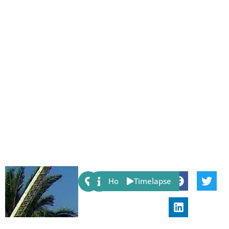
Share:
Host
Timelapse