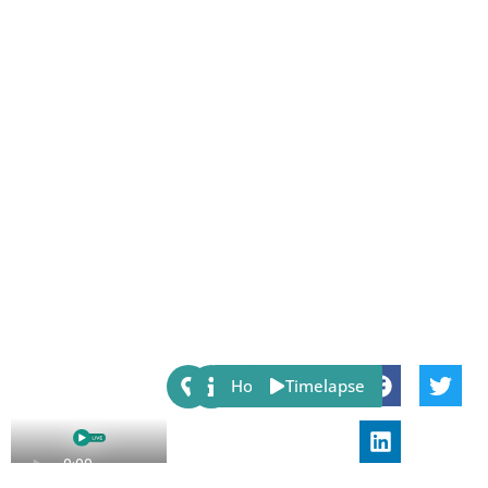
Share:
Host
Timelapse