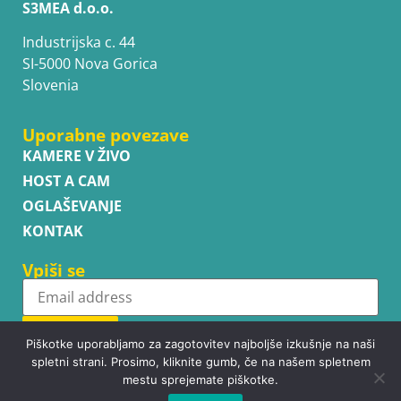
S3MEA d.o.o.
Industrijska c. 44
SI-5000 Nova Gorica
Slovenia
Uporabne povezave
KAMERE V ŽIVO
HOST A CAM
OGLAŠEVANJE
KONTAK
Vpiši se
Subscribe
Piškotke uporabljamo za zagotovitev najboljše izkušnje na naši
spletni strani. Prosimo, kliknite gumb, če na našem spletnem
mestu sprejemate piškotke.