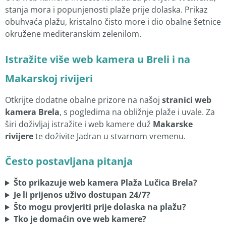
stanja mora i popunjenosti plaže prije dolaska. Prikaz
obuhvaća plažu, kristalno čisto more i dio obalne šetnice
okružene mediteranskim zelenilom.
Istražite više web kamera u Breli i na
Makarskoj rivijeri
Otkrijte dodatne obalne prizore na našoj
stranici web
kamera Brela
, s pogledima na obližnje plaže i uvale. Za
širi doživljaj istražite i web kamere duž
Makarske
rivijere
te doživite Jadran u stvarnom vremenu.
Često postavljana pitanja
Što prikazuje web kamera Plaža Lučica Brela?
Je li prijenos uživo dostupan 24/7?
Što mogu provjeriti prije dolaska na plažu?
Tko je domaćin ove web kamere?