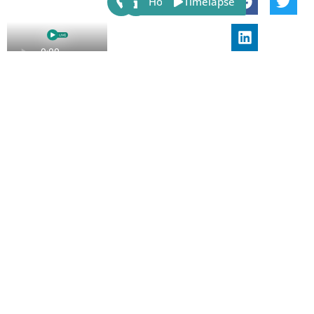
Host
Timelapse