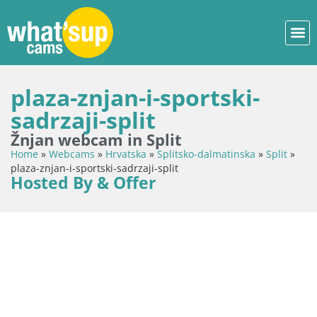
plaza-znjan-i-sportski-
sadrzaji-split
Žnjan webcam in Split
Home
»
Webcams
»
Hrvatska
»
Splitsko-dalmatinska
»
Split
»
plaza-znjan-i-sportski-sadrzaji-split
Hosted By & Offer