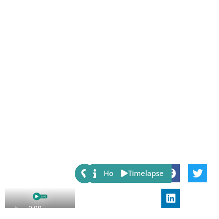
Share:
Host
Timelapse