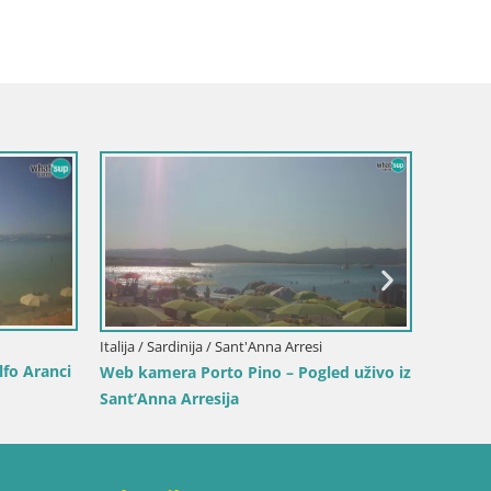
Italija /
Italija / Sardinija / Sant'Anna Arresi
fo Aranci
Web ka
Web kamera Porto Pino – Pogled uživo iz
plažu S
Sant’Anna Arresija