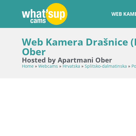
WEB KAME
Web Kamera Drašnice (
Ober
Hosted by Apartmani Ober
Home
»
Webcams
»
Hrvatska
»
Splitsko-dalmatinska
»
P