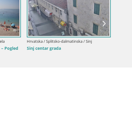
Hrvatska
plaza-z
ela
Hrvatska / Splitsko-dalmatinska / Sinj
 – Pogled
Sinj centar grada