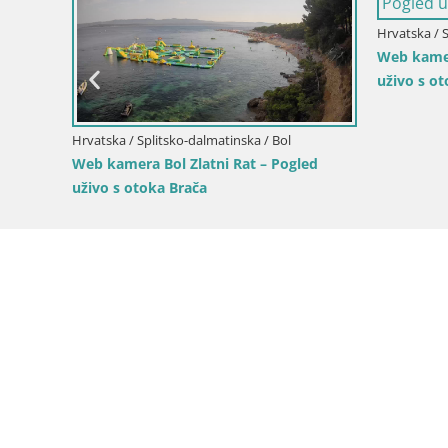
Hrvatska / 
Web kamer
uživo s o
Hrvatska / Splitsko-dalmatinska / Bol
d uživo
Web kamera Bol Zlatni Rat – Pogled
uživo s otoka Brača