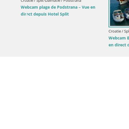
Croatie / Split-Dalmatie / Bol
Cr
ol – Vue en
Webcam Bol Zlatni Rat – Vue en direct
W
e de Brač
depuis l’île de Brač
di