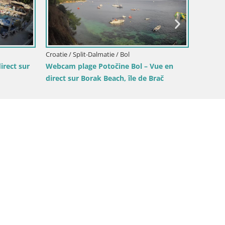
Sinj centre-ville
rela
rela – Vue en
atique