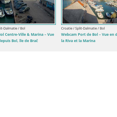
oatie / Split-Dalmatie / Brač
Croatie / Split-Dalmatie / B
ebcam Sutivan Panorama – Vue en
Webcam Plage Lučica B
rect depuis l’île de Brač
direct sur la côte adri