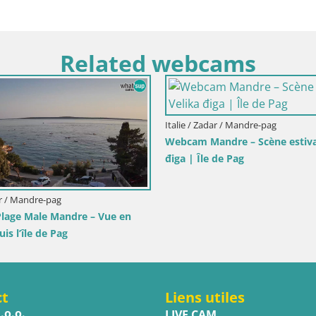
Related webcams
Italie / Sicile / Trapani
Italie 
Webcam Isole dello Stagnone – Duotone
Webca
Pro Center
Vue e
direct
ct
Liens utiles
.o.o.
LIVE CAM