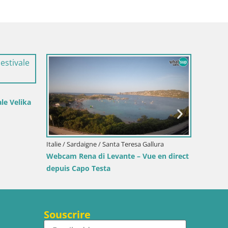
/ Sardaigne / Golfo Aranci
Italie / Sardaigne / Sant'Anna A
m Terza Spiaggia Golfo Aranci –
Webcam Porto Pino – Vue 
n direct de la plage
depuis Sant’Anna Arresi
Souscrire