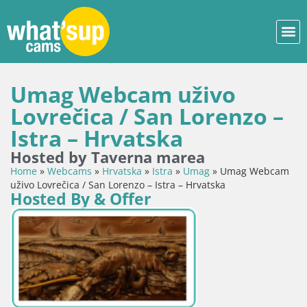
Umag Webcam uživo
Lovrečica / San Lorenzo –
Istra – Hrvatska
Hosted by Taverna marea
Home
»
Webcams
»
Hrvatska
»
Istra
»
Umag
»
Umag Webcam
uživo Lovrečica / San Lorenzo – Istra – Hrvatska
Hosted By & Offer