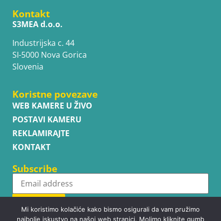
Kontakt
S3MEA d.o.o.
Industrijska c. 44
SI-5000 Nova Gorica
Slovenia
Koristne povezave
WEB KAMERE U ŽIVO
POSTAVI KAMERU
REKLAMIRAJTE
KONTAKT
Subscribe
Subscribe
Mi koristimo kolačiće kako bismo osigurali da vam pružimo
najbolje iskustvo na našoj web stranici. Molimo kliknite gumb