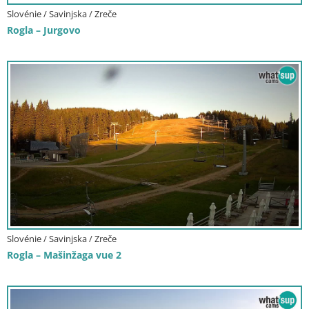
Slovénie / Savinjska / Zreče
Rogla – Jurgovo
Slovénie / Savinjska / Zreče
Rogla – Mašinžaga vue 2