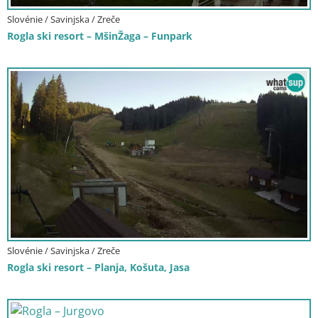
Slovénie / Savinjska / Zreče
Rogla ski resort – MšinŽaga – Funpark
Slovénie / Savinjska / Zreče
Rogla ski resort – Planja, Košuta, Jasa