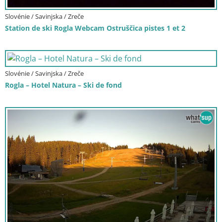
Slovénie / Savinjska / Zreče
Station de ski Rogla Webcam Ostruščica pistes 1 et 2
Slovénie / Savinjska / Zreče
Rogla – Hotel Natura – Ski de fond