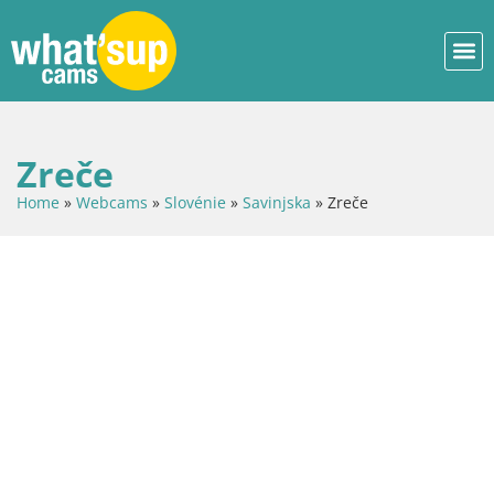
Zreče
Home
»
Webcams
»
Slovénie
»
Savinjska
»
Zreče