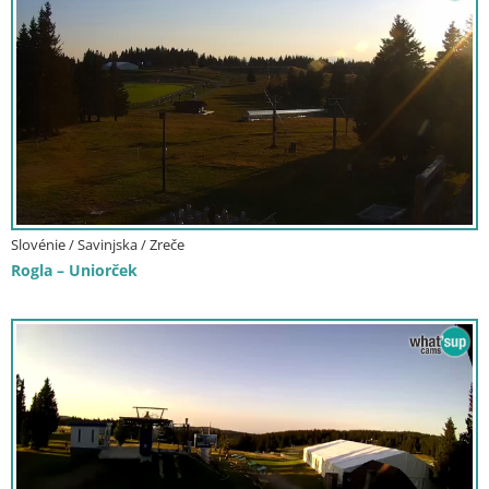
Slovénie / Savinjska / Zreče
Rogla – Uniorček