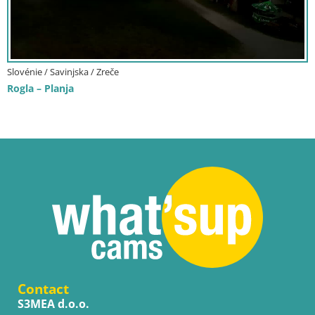
Slovénie / Savinjska / Zreče
Rogla – Planja
Contact
S3MEA d.o.o.