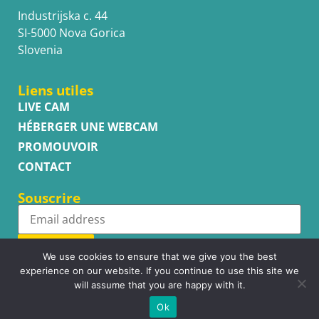
Industrijska c. 44
SI-5000 Nova Gorica
Slovenia
Liens utiles
LIVE CAM
HÉBERGER UNE WEBCAM
PROMOUVOIR
CONTACT
Souscrire
Subscribe
We use cookies to ensure that we give you the best
experience on our website. If you continue to use this site we
will assume that you are happy with it.
Ok
Copyright © WhatsupCams 2016 - 2026. All right reserved.