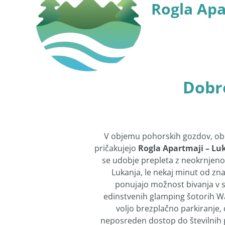
Rogla Apa
Dobro
V objemu pohorskih gozdov, ob 
pričakujejo
Rogla Apartmaji – Lu
se udobje prepleta z neokrnjeno 
Lukanja, le nekaj minut od zn
ponujajo možnost bivanja v 
edinstvenih glamping šotorih Wa
voljo brezplačno parkiranje, 
neposreden dostop do številnih p