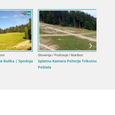
Slovenij
 spletna
Spletna
Hotel J
Slovenija / Podravje / Maribor
Spletna kamera Kopališče Mariborski
otok