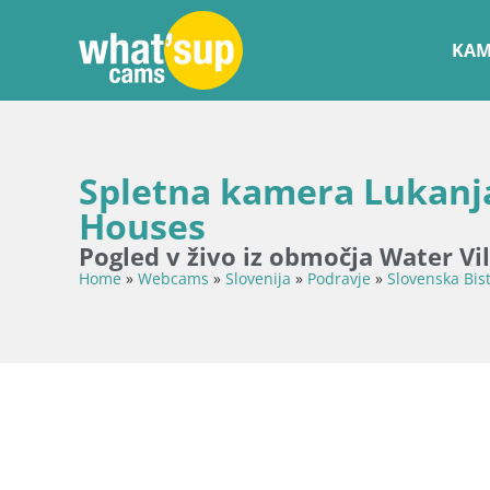
KAM
Spletna kamera Lukanja
Houses
Pogled v živo iz območja Water Vi
Home
»
Webcams
»
Slovenija
»
Podravje
»
Slovenska Bist