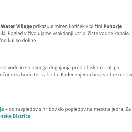
Water Village
prikazuje miren kotiček v bližini
Pohorje
iki. Pogled v živo ujame vsakdanji utrip: čiste vodne kanale,
no kuliso doline.
toka vode in splošnega dogajanja pred obiskom – ali pa
ob sončnem vzhodu ter zahodu. Kader zajema brvi, vodne motiv
ja
– od razgledov s hribov do pogledov na mestna jedra. Za
nske Bistrice
.