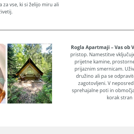
 za vse, ki si želijo miru ali
ivetij.
Rogla Apartmaji – Vas ob 
pristop. Namestitve vključu
prijetne kamine, prostorne
prijaznim smernicam. Uživaj
družino ali pa se odpravi
zagotovljeni. V neposredn
sprehajalne poti in območja 
korak stran 