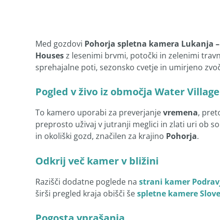
Med gozdovi
Pohorja
spletna kamera Lukanja – 
Houses
z lesenimi brvmi, potočki in zelenimi travn
sprehajalne poti, sezonsko cvetje in umirjeno zvoč
Pogled v živo iz območja Water Village
To kamero uporabi za preverjanje
vremena
, pre
preprosto uživaj v jutranji meglici in zlati uri 
in okoliški gozd, značilen za krajino
Pohorja
.
Odkrij več kamer v bližini
Razišči dodatne poglede na
strani kamer Podrav
širši pregled kraja obišči še
spletne kamere Slove
Pogosta vprašanja