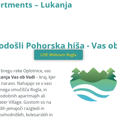
rtments – Lukanja
došli Pohorska hiša - Vas o
LIVE Webcam Rogla
bregu reke Oplotnice, vas
kanja Vas ob Vodi
– kraj, kjer
naravo. Nahajajo se v vasi
anega smučišča Rogla, in
sodobnih apartmajih ali
ter Village. Gostom so na
dih jemajoči razgledi in
ohodniških, kolesarskih in