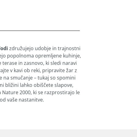
Vodi
združujejo udobje in trajnostni
jejo popolnoma opremljene kuhinje,
 terase in zasnovo, ki sledi naravi
te v kavi ob reki, pripravite žar z
te na smučanje – tukaj so spomini
i bližini lahko obiščete slapove,
Nature 2000, ki se razprostirajo le
od vaše nastanitve.