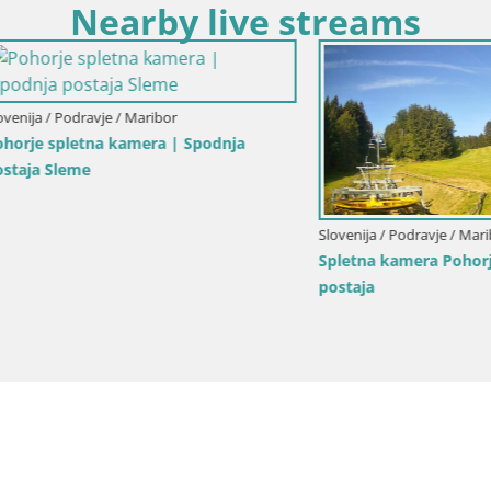
Nearby live streams
Slovenija / Podravje / Maribor
Smučišče Mariborsko Pohorje –
kamera Ruška zgoraj
Podravje / Maribor
amera Pohorje Trikotna Jasa |