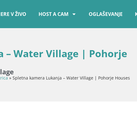
ERE V ŽIVO
HOST A CAM
OGLAŠEVANJE
 – Water Village | Pohorje
llage
rica
»
Spletna kamera Lukanja – Water Village | Pohorje Houses