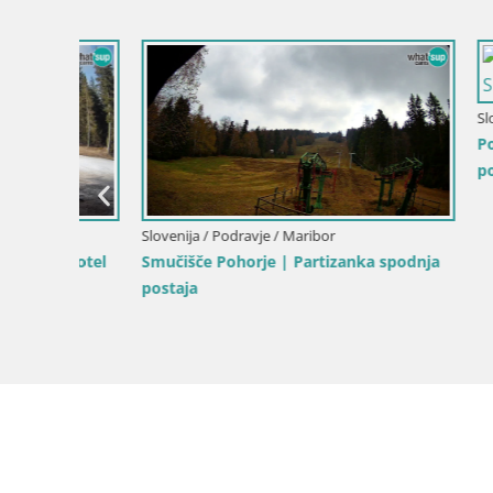
a
Slovenija / Podravje / Maribor
Slovenija / 
Spletna kamera Pohorje Ruška | Spodnja
Spletna K
postaja
Poštela