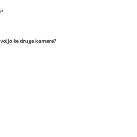
e?
a voljo še druge kamere?