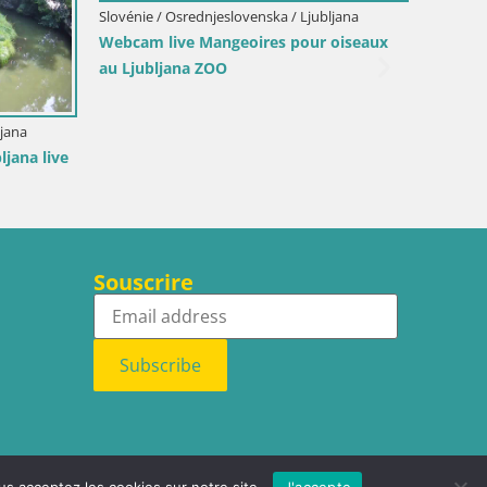
Slovénie / Osrednjeslovenska / Ljubljana
Webcam live Mangeoires pour oiseaux
au Ljubljana ZOO
ljana
Slovénie
ljana live
Ljublj
Souscrire
Subscribe