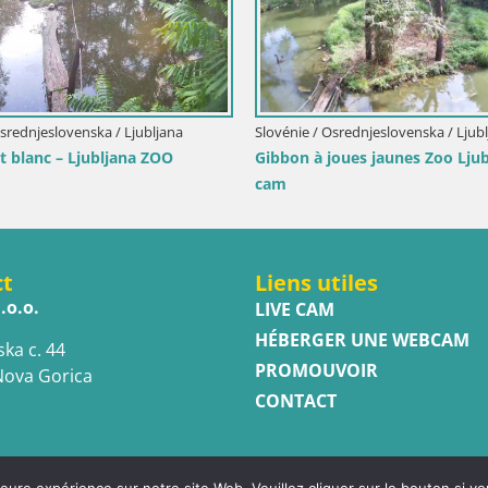
Osrednjeslovenska / Ljubljana
Slovénie / Osrednjeslovenska / Ljub
et blanc – Ljubljana ZOO
Gibbon à joues jaunes Zoo Ljub
cam
ct
Liens utiles
.o.o.
LIVE CAM
HÉBERGER UNE WEBCAM
ska c. 44
PROMOUVOIR
Nova Gorica
CONTACT