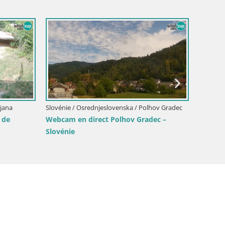
Slovénie
Live we
– Slové
ljana
Slovénie / Osrednjeslovenska / Polhov Gradec
 de
Webcam en direct Polhov Gradec –
Slovénie