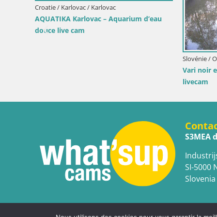
Croatie / Karlovac / Karlovac
AQUATIKA Karlovac – Aquarium d’eau
douce live cam
na
Slovénie / 
a
Vari noir 
livecam
Conta
S3MEA d
Industrij
SI-5000 
Slovenia