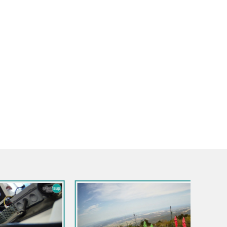
ibach