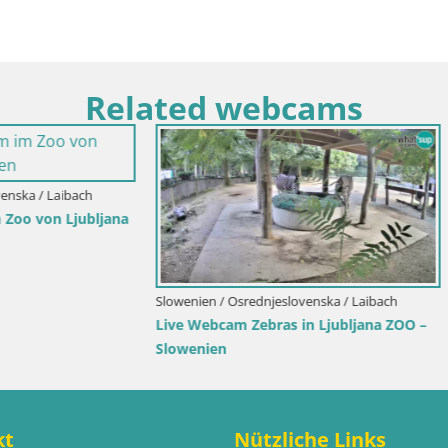
Related webcams
arlovac / Karlstadt
Slowenien / Osrednjeslovenska / La
 Karlovac – FRISCHES WASSER
Schwarzweiße Vari Zoo Ljublja
 web kameras
webcam
kt
Nützliche Links