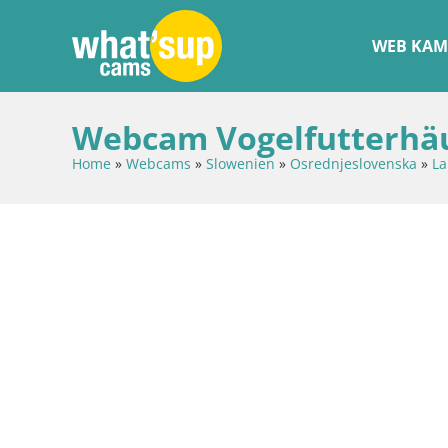
WEB KAM
Webcam Vogelfutterhäu
Home
»
Webcams
»
Slowenien
»
Osrednjeslovenska
»
La