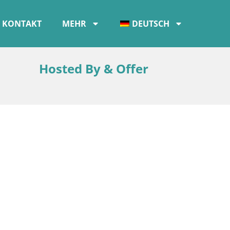
KONTAKT
MEHR
DEUTSCH
Hosted By & Offer