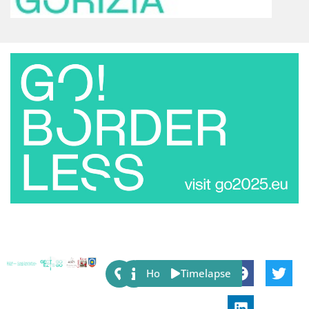
Share:
Host
Timelapse