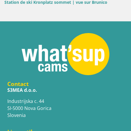
Station de ski Kronplatz sommet | vue sur Brunico
Contact
S3MEA d.o.o.
Industrijska c. 44
SI-5000 Nova Gorica
Slovenia