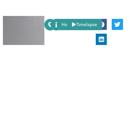
Share:
Host
Timelapse