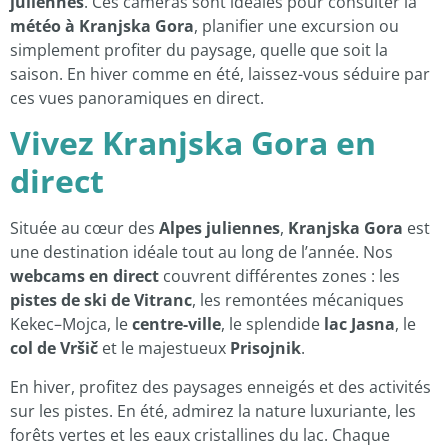
juliennes
. Ces caméras sont idéales pour consulter la
météo à Kranjska Gora
, planifier une excursion ou
simplement profiter du paysage, quelle que soit la
saison. En hiver comme en été, laissez-vous séduire par
ces vues panoramiques en direct.
Vivez Kranjska Gora en
direct
Située au cœur des
Alpes juliennes
,
Kranjska Gora
est
une destination idéale tout au long de l’année. Nos
webcams en direct
couvrent différentes zones : les
pistes de ski de Vitranc
, les remontées mécaniques
Kekec–Mojca, le
centre-ville
, le splendide
lac Jasna
, le
col de Vršič
et le majestueux
Prisojnik
.
En hiver, profitez des paysages enneigés et des activités
sur les pistes. En été, admirez la nature luxuriante, les
forêts vertes et les eaux cristallines du lac. Chaque