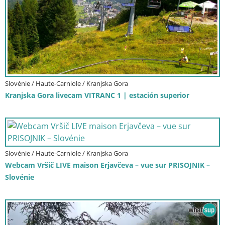
Slovénie / Haute-Carniole / Kranjska Gora
Kranjska Gora livecam VITRANC 1 | estación superior
Slovénie / Haute-Carniole / Kranjska Gora
Webcam Vršič LIVE maison Erjavčeva – vue sur PRISOJNIK –
Slovénie