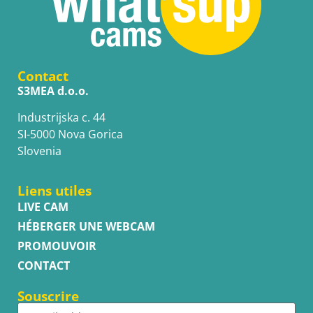
Contact
S3MEA d.o.o.
Industrijska c. 44
SI-5000 Nova Gorica
Slovenia
Liens utiles
LIVE CAM
HÉBERGER UNE WEBCAM
PROMOUVOIR
CONTACT
Souscrire