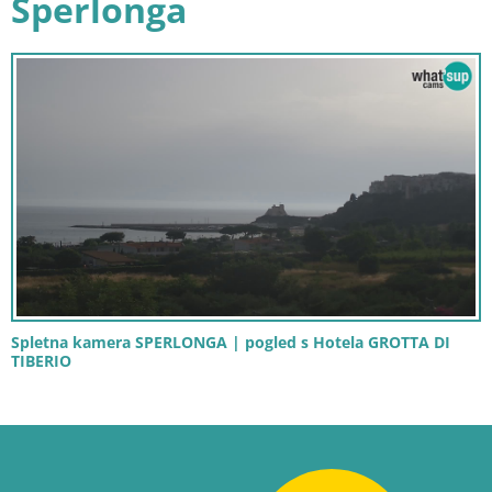
Sperlonga
Spletna kamera SPERLONGA | pogled s Hotela GROTTA DI
TIBERIO