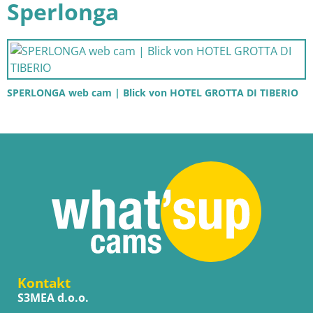
Sperlonga
SPERLONGA web cam | Blick von HOTEL GROTTA DI TIBERIO
Kontakt
S3MEA d.o.o.