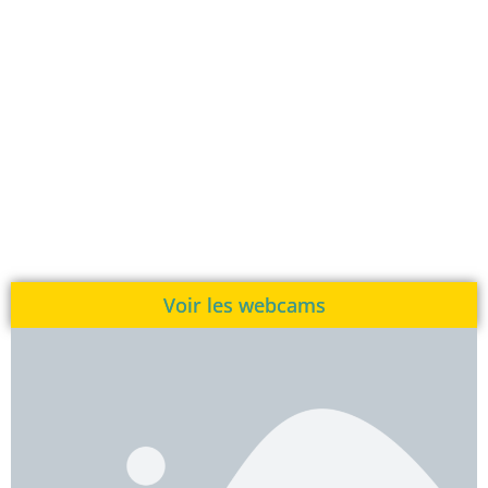
Voir les webcams