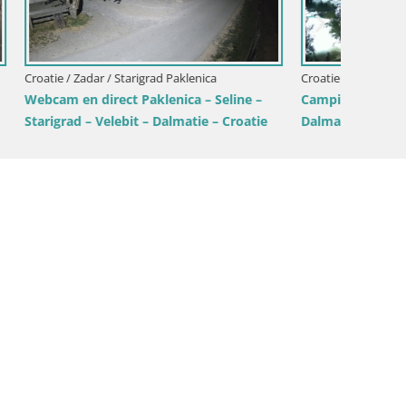
Croatie / Zadar / Ražanac
Croatie 
eline –
Camping Odmoree live cam Ražanac –
Livecam
– Croatie
Dalmatie