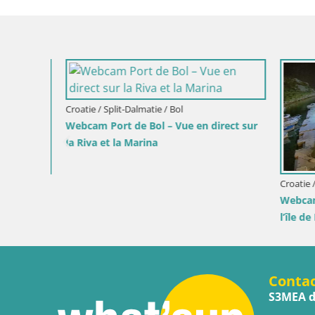
Croatie / D
ct sur
Webcam Or
en direct
Croatie / Lika-Senj / Prizna
Webcam port de ferry de Prizna – vers
l’île de Pag
Conta
S3MEA d