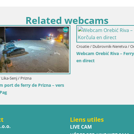
Related webcams
ubrovnik-Neretva / Orebić
ebić Riva – Ferry vers Korčula
Croatie / Istrie / Novigrad
Novigrad | Porporela marina
ct
Liens utiles
.o.o.
LIVE CAM