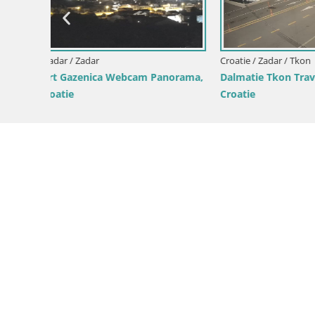
Croatie / Zadar / Tkon
Croatie / Za
norama,
Dalmatie Tkon Traversier – webcams
Tkon Live 
Croatie
Croatie