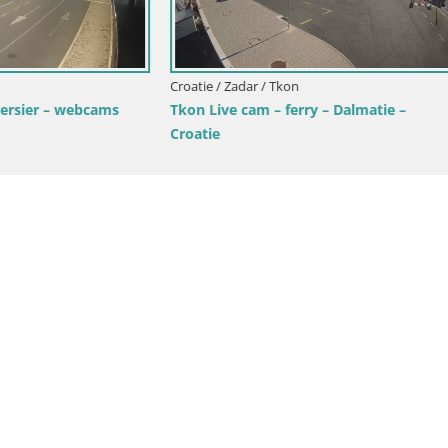
dar / Tkon
Croatie / Zadar / Starigrad Paklenica
cam – ferry – Dalmatie –
Webcam en direct Paklenica – S
Starigrad – Velebit – Dalmatie 