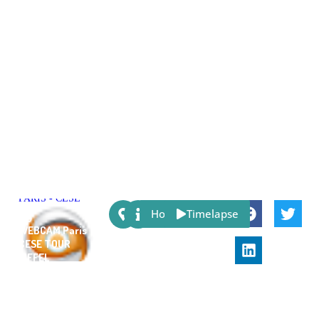
Share:
Host
Timelapse