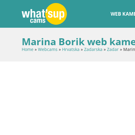
WEB KAME
Marina Borik web kame
Home
»
Webcams
»
Hrvatska
»
Zadarska
»
Zadar
»
Marin