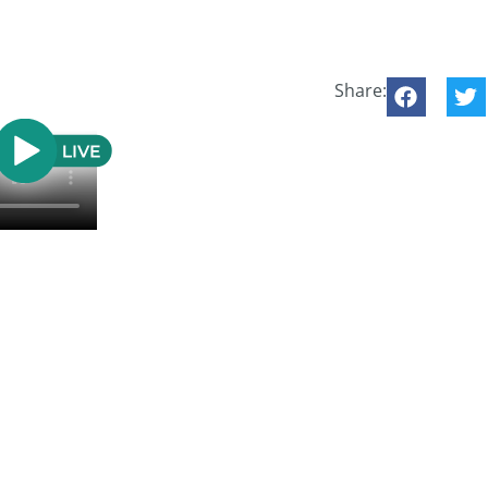
Share: