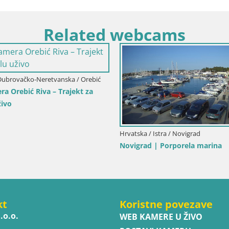
Related webcams
Dubrovačko-Neretvanska / Orebić
a Orebić Riva – Trajekt za
živo
Hrvatska / Istra / Novigrad
Novigrad | Porporela marina
kt
Koristne povezave
.o.o.
WEB KAMERE U ŽIVO