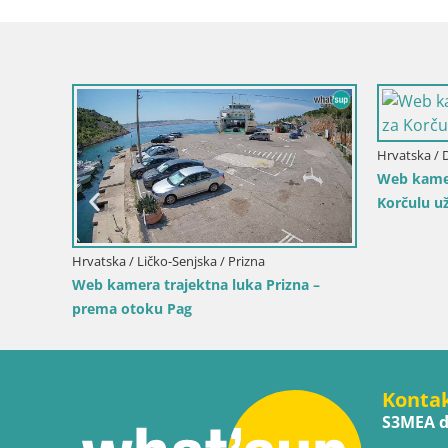
Hrvatska / 
Web kamer
Korčulu u
Hrvatska / Ličko-Senjska / Prizna
ivo na
Web kamera trajektna luka Prizna –
prema otoku Pag
Konta
S3MEA d