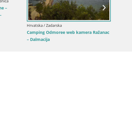
enica
ne –
–
Hrvatska / Zadarska
Camping Odmoree web kamera Ražanac
– Dalmacija