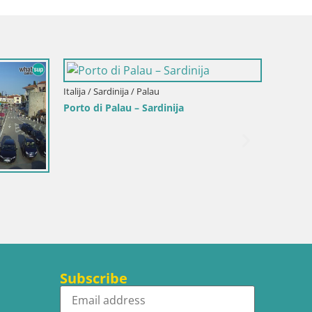
Italija / Sardinija / Palau
Porto di Palau – Sardinija
Hrvatska
Web ka
otok Hv
Subscribe